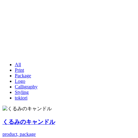
All
Print
Package
Logo
Calligraphy
Styling
tokiori
くるみのキャンドル
product, package