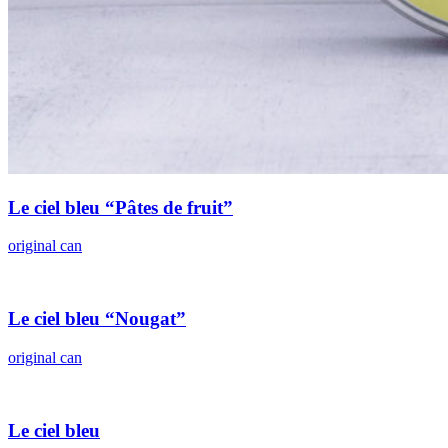
Le ciel bleu “Pâtes de fruit”
original can
Le ciel bleu “Nougat”
original can
Le ciel bleu