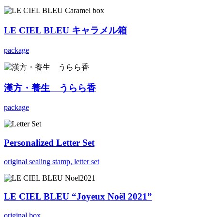
LE CIEL BLEU キャラメル箱
package
漢方・養生 うらら香
package
Personalized Letter Set
original sealing stamp, letter set
LE CIEL BLEU “Joyeux Noël 2021”
original box