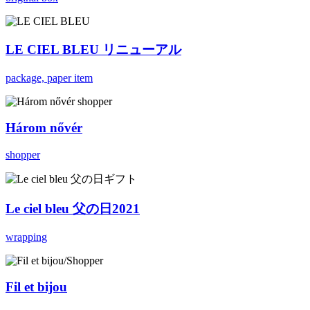
LE CIEL BLEU リニューアル
package, paper item
Három nővér
shopper
Le ciel bleu 父の日2021
wrapping
Fil et bijou